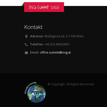
OVG.Summit 2026
Kontakt
Adresse:
Muthgasse 62, A-1190 Wien
Telefon:
+43 (01) 4000 8041
Email:
office.summit@ovg.at
© Copyright. All Rights Reserved.